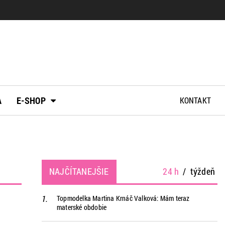
A
E-SHOP
KONTAKT
NAJČÍTANEJŠIE
24 h
/
týždeň
Topmodelka Martina Krnáč Valková: Mám teraz
materské obdobie