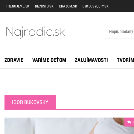
TRENUJEME.SK
BIZNISTO.SK
KRAZOM.SK
CYKLOVYLETY.SK
ZDRAVIE
VARÍME DEŤOM
ZAUJÍMAVOSTI
TVORÍM
IGOR BUKOVSKÝ