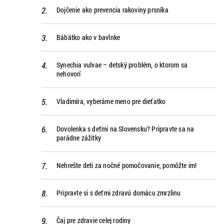
Dojčenie ako prevencia rakoviny prsníka
Bábätko ako v bavlnke
Synechia vulvae – detský problém, o ktorom sa
nehovorí
Vladimíra, vyberáme meno pre dieťatko
Dovolenka s deťmi na Slovensku? Pripravte sa na
parádne zážitky
Nehrešte deti za nočné pomočovanie, pomôžte im!
Pripravte si s deťmi zdravú domácu zmrzlinu
Čaj pre zdravie celej rodiny