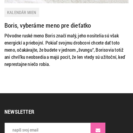
KALENDÁR MIEN
Boris, vyberáme meno pre dieťatko
Pôvodne ruské meno Boris značí malý, jeho nositelia sú však
energickí a priebojní. Pokiaľ svojmu drobcovi chcete dať toto
meno, očakávajte, že budete v jednom „švungu“, Borisovia totiž
ani chvíľku neobsedia a majú pocit, že len vtedy sú užitoční, keď
neprestajne niečo robia.
NEWSLETTER