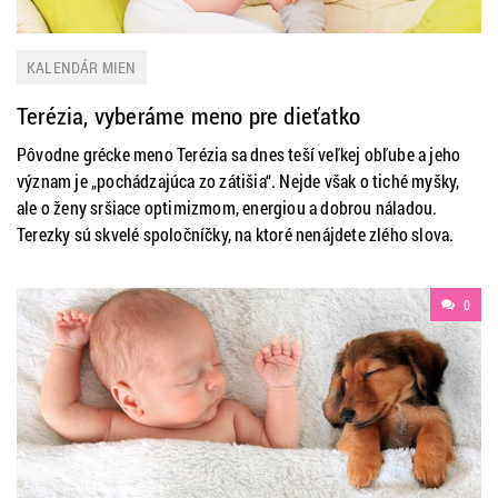
KALENDÁR MIEN
Terézia, vyberáme meno pre dieťatko
Pôvodne grécke meno Terézia sa dnes teší veľkej obľube a jeho
význam je „pochádzajúca zo zátišia“. Nejde však o tiché myšky,
ale o ženy sršiace optimizmom, energiou a dobrou náladou.
Terezky sú skvelé spoločníčky, na ktoré nenájdete zlého slova.
0