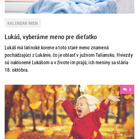
KALENDÁR MIEN
Lukáš, vyberáme meno pre dieťatko
Lukáš má latinské korene a toto staré meno znamená
pochádzajúci z Lukánie, čo je oblasť v južnom Taliansku. Hviezdy
sú naklonené Lukášom a v živote im prajú, ich meniny sa slávia
18. októbra.
0