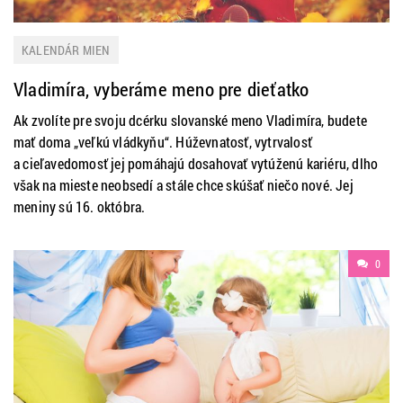
KALENDÁR MIEN
Vladimíra, vyberáme meno pre dieťatko
Ak zvolíte pre svoju dcérku slovanské meno Vladimíra, budete
mať doma „veľkú vládkyňu“. Húževnatosť, vytrvalosť
a cieľavedomosť jej pomáhajú dosahovať vytúženú kariéru, dlho
však na mieste neobsedí a stále chce skúšať niečo nové. Jej
meniny sú 16. októbra.
0