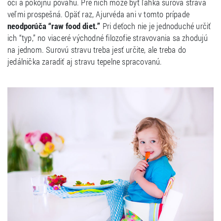
oči a pokojnú povahu. Pre nich môže byť ľahká surová strava
veľmi prospešná. Opäť raz, Ajurvéda ani v tomto prípade
neodporúča “raw food diet.”
Pri deťoch nie je jednoduché určiť
ich “typ,” no viaceré východné filozofie stravovania sa zhodujú
na jednom. Surovú stravu treba jesť určite, ale treba do
jedálnička zaradiť aj stravu tepelne spracovanú.