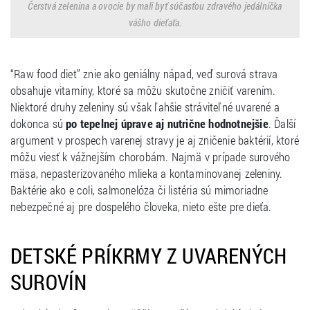
Čerstvá zelenina a ovocie by mali byť súčasťou zdravého jedálnička
vášho dieťaťa.
“Raw food diet” znie ako geniálny nápad, veď surová strava
obsahuje vitamíny, ktoré sa môžu skutočne zničiť varením.
Niektoré druhy zeleniny sú však ľahšie stráviteľné uvarené a
dokonca sú
po tepelnej úprave aj nutrične hodnotnejšie
. Ďalší
argument v prospech varenej stravy je aj zničenie baktérií, ktoré
môžu viesť k vážnejším chorobám. Najmä v prípade surového
mäsa, nepasterizovaného mlieka a kontaminovanej zeleniny.
Baktérie ako e coli, salmonelóza či listéria sú mimoriadne
nebezpečné aj pre dospelého človeka, nieto ešte pre dieťa.
DETSKÉ PRÍKRMY Z UVARENÝCH
SUROVÍN