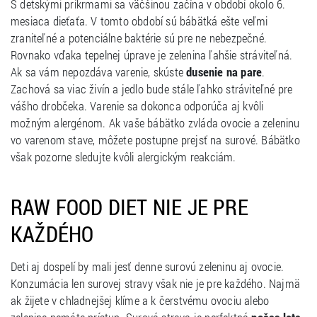
S detskými príkrmami sa väčšinou začína v období okolo 6.
mesiaca dieťaťa. V tomto období sú bábätká ešte veľmi
zraniteľné a potenciálne baktérie sú pre ne nebezpečné.
Rovnako vďaka tepelnej úprave je zelenina ľahšie stráviteľná.
Ak sa vám nepozdáva varenie, skúste
dusenie na pare
.
Zachová sa viac živín a jedlo bude stále ľahko stráviteľné pre
vášho drobčeka. Varenie sa dokonca odporúča aj kvôli
možným alergénom. Ak vaše bábätko zvláda ovocie a zeleninu
vo varenom stave, môžete postupne prejsť na surové. Bábätko
však pozorne sledujte kvôli alergickým reakciám.
RAW FOOD DIET NIE JE PRE
KAŽDÉHO
Deti aj dospelí by mali jesť denne surovú zeleninu aj ovocie.
Konzumácia len surovej stravy však nie je pre každého. Najmä
ak žijete v chladnejšej klíme a k čerstvému ovociu alebo