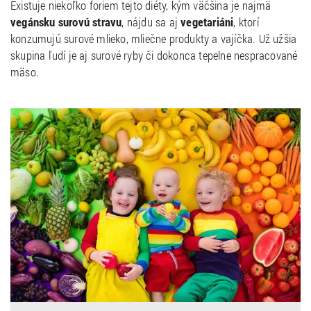
Existuje niekoľko foriem tejto diéty, kým väčšina je najmä
vegánsku surovú stravu
, nájdu sa aj
vegetariáni
, ktorí
konzumujú surové mlieko, mliečne produkty a vajíčka. Už užšia
skupina ľudí je aj surové ryby či dokonca tepelne nespracované
mäso.