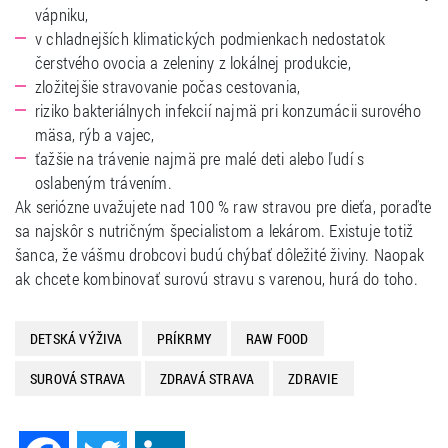
vápniku,
v chladnejších klimatických podmienkach nedostatok
čerstvého ovocia a zeleniny z lokálnej produkcie,
zložitejšie stravovanie počas cestovania,
riziko bakteriálnych infekcií najmä pri konzumácii surového
mäsa, rýb a vajec,
ťažšie na trávenie najmä pre malé deti alebo ľudí s
oslabeným trávením.
Ak seriózne uvažujete nad 100 % raw stravou pre dieťa, poraďte
sa najskôr s nutričným špecialistom a lekárom. Existuje totiž
šanca, že vášmu drobcovi budú chýbať dôležité živiny. Naopak
ak chcete kombinovať surovú stravu s varenou, hurá do toho.
DETSKÁ VÝŽIVA
PRÍKRMY
RAW FOOD
SUROVÁ STRAVA
ZDRAVÁ STRAVA
ZDRAVIE
Facebook
Twitter
LinkedIn