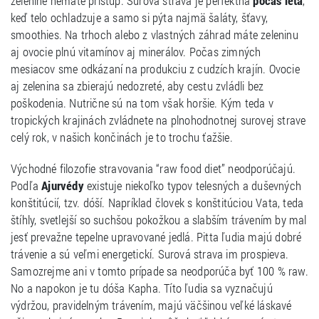
zelenine nemáte prístup. Surová strava je perfektná
počas leta
,
keď telo ochladzuje a samo si pýta najmä šaláty, šťavy,
smoothies. Na trhoch alebo z vlastných záhrad máte zeleninu
aj ovocie plnú vitamínov aj minerálov. Počas zimných
mesiacov sme odkázaní na produkciu z cudzích krajín. Ovocie
aj zelenina sa zbierajú nedozreté, aby cestu zvládli bez
poškodenia. Nutrične sú na tom však horšie. Kým teda v
tropických krajinách zvládnete na plnohodnotnej surovej strave
celý rok, v našich končinách je to trochu ťažšie.
Východné filozofie stravovania “raw food diet” neodporúčajú.
Podľa
Ajurvédy
existuje niekoľko typov telesných a duševných
konštitúcií, tzv. dóší. Napríklad človek s konštitúciou Vata, teda
štíhly, svetlejší so suchšou pokožkou a slabším trávením by mal
jesť prevažne tepelne upravované jedlá. Pitta ľudia majú dobré
trávenie a sú veľmi energetickí. Surová strava im prospieva.
Samozrejme ani v tomto prípade sa neodporúča byť 100 % raw.
No a napokon je tu dóša Kapha. Títo ľudia sa vyznačujú
výdržou, pravidelným trávením, majú väčšinou veľké láskavé