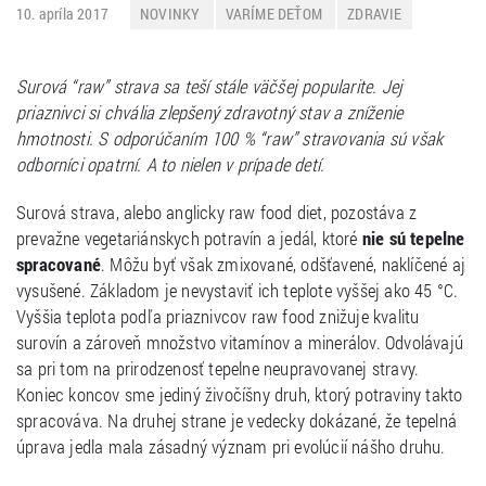
10. apríla 2017
NOVINKY
VARÍME DEŤOM
ZDRAVIE
Surová “raw” strava sa teší stále väčšej popularite. Jej
priaznivci si chvália zlepšený zdravotný stav a zníženie
hmotnosti. S odporúčaním 100 % “raw” stravovania sú však
odborníci opatrní. A to nielen v prípade detí.
Surová strava, alebo anglicky raw food diet, pozostáva z
prevažne vegetariánskych potravín a jedál, ktoré
nie sú tepelne
spracované
. Môžu byť však zmixované, odšťavené, naklíčené aj
vysušené. Základom je nevystaviť ich teplote vyššej ako 45 °C.
Vyššia teplota podľa priaznivcov raw food znižuje kvalitu
surovín a zároveň množstvo vitamínov a minerálov. Odvolávajú
sa pri tom na prirodzenosť tepelne neupravovanej stravy.
Koniec koncov sme jediný živočíšny druh, ktorý potraviny takto
spracováva. Na druhej strane je vedecky dokázané, že tepelná
úprava jedla mala zásadný význam pri evolúcií nášho druhu.