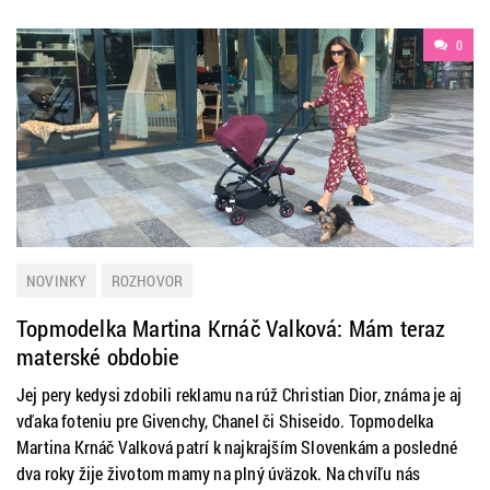
0
NOVINKY
ROZHOVOR
Topmodelka Martina Krnáč Valková: Mám teraz
materské obdobie
Jej pery kedysi zdobili reklamu na rúž Christian Dior, známa je aj
vďaka foteniu pre Givenchy, Chanel či Shiseido. Topmodelka
Martina Krnáč Valková patrí k najkrajším Slovenkám a posledné
dva roky žije životom mamy na plný úväzok. Na chvíľu nás