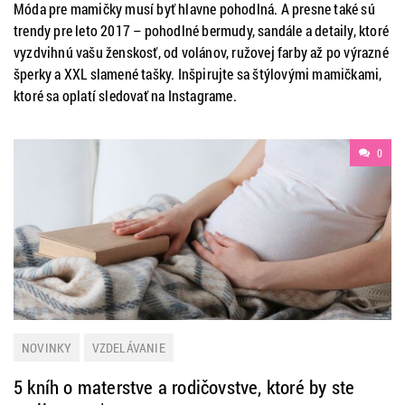
Móda pre mamičky musí byť hlavne pohodlná. A presne také sú
trendy pre leto 2017 – pohodlné bermudy, sandále a detaily, ktoré
vyzdvihnú vašu ženskosť, od volánov, ružovej farby až po výrazné
šperky a XXL slamené tašky. Inšpirujte sa štýlovými mamičkami,
ktoré sa oplatí sledovať na Instagrame.
0
NOVINKY
VZDELÁVANIE
5 kníh o materstve a rodičovstve, ktoré by ste