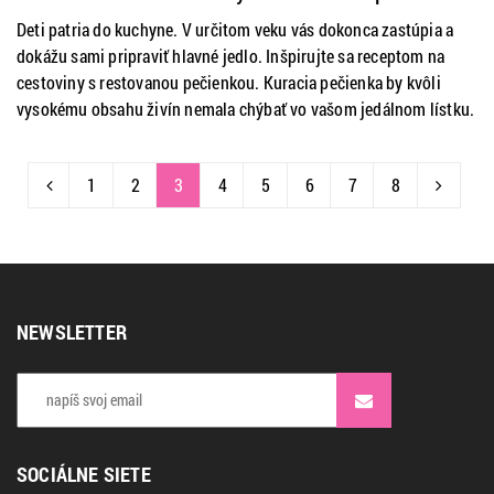
Deti patria do kuchyne. V určitom veku vás dokonca zastúpia a
dokážu sami pripraviť hlavné jedlo. Inšpirujte sa receptom na
cestoviny s restovanou pečienkou. Kuracia pečienka by kvôli
vysokému obsahu živín nemala chýbať vo vašom jedálnom lístku.
1
2
3
4
5
6
7
8
NEWSLETTER
SOCIÁLNE SIETE