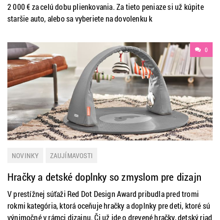
2 000 € za celú dobu plienkovania. Za tieto peniaze si už kúpite
staršie auto, alebo sa vyberiete na dovolenku k
0
NOVINKY
ZAUJÍMAVOSTI
Hračky a detské doplnky so zmyslom pre dizajn
V prestížnej súťaži Red Dot Design Award pribudla pred tromi
rokmi kategória, ktorá oceňuje hračky a doplnky pre deti, ktoré sú
výnimočné v rámci dizajnu. Či už ide o drevené hračky, detský riad