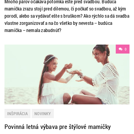
Mnoho párov očakáva potomka ešte pred svadbou. Budúca
mamička zrazu stojí pred dilemou, či počkať so svadbou, až kým
porodí, alebo sa vydávať ešte s bruškom? Ako rýchlo sa dá svadba
vlastne zorganizovať a na čo všetko by nevesta – budúca
mamička – nemala zabudnúť?
0
INŠPIRÁCIA
NOVINKY
Povinná letná výbava pre štýlové mamičky