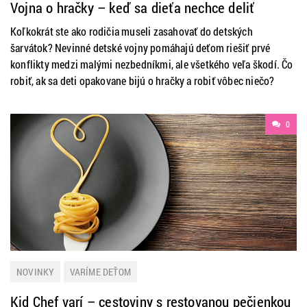
Vojna o hračky – keď sa dieťa nechce deliť
Koľkokrát ste ako rodičia museli zasahovať do detských
šarvátok? Nevinné detské vojny pomáhajú deťom riešiť prvé
konflikty medzi malými nezbedníkmi, ale všetkého veľa škodí. Čo
robiť, ak sa deti opakovane bijú o hračky a robiť vôbec niečo?
0
NOVINKY
VARÍME DEŤOM
Kid Chef varí – cestoviny s restovanou pečienkou