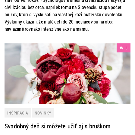
civilizáciou bez otca, napriek tomu na Slovensku stúpa počet
mužov, ktorí si vyskúšali na vlastnej koži materskú dovolenku.
Výskumy ukázali, že malé deti do 20 mesiacov sú na otca
naviazané rovnako intenzívne ako na mamu.
0
INŠPIRÁCIA
NOVINKY
Svadobný deň si môžete užiť aj s bruškom