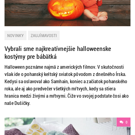
NOVINKY
ZAUJÍMAVOSTI
Vybrali sme najkreatívnejšie halloweenske
kostýmy pre bábätká
Halloween poznáme najmä z amerických filmov. V skutočnosti
však ide o pohanský keltský sviatok pôvodom z dnešného Írska.
Kedysi sa oslavoval ako Samhain, koniec a začiatok pohanského
roka, ale aj ako predvečer všetkých mŕtvych, kedy sa stiera
hranica medzi živými a mŕtvymi. Čiže vo svojej podstate čosi ako
naše Dušičky.
0