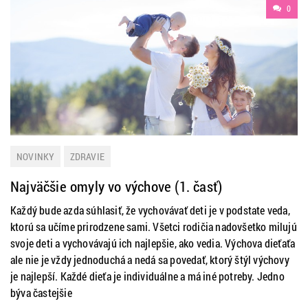
0
NOVINKY
ZDRAVIE
Najväčšie omyly vo výchove (1. časť)
Každý bude azda súhlasiť, že vychovávať deti je v podstate veda,
ktorú sa učíme prirodzene sami. Všetci rodičia nadovšetko milujú
svoje deti a vychovávajú ich najlepšie, ako vedia. Výchova dieťaťa
ale nie je vždy jednoduchá a nedá sa povedať, ktorý štýl výchovy
je najlepší. Každé dieťa je individuálne a má iné potreby. Jedno
býva častejšie