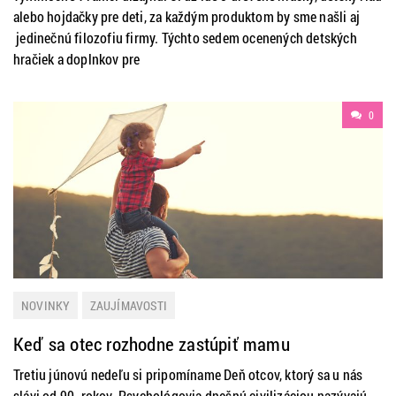
alebo hojdačky pre deti, za každým produktom by sme našli aj
jedinečnú filozofiu firmy. Týchto sedem ocenených detských
hračiek a doplnkov pre
0
NOVINKY
ZAUJÍMAVOSTI
Keď sa otec rozhodne zastúpiť mamu
Tretiu júnovú nedeľu si pripomíname Deň otcov, ktorý sa u nás
slávi od 90. rokov. Psychológovia dnešnú civilizáciou nazývajú